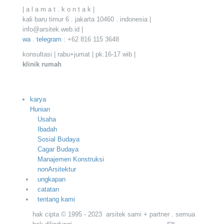
| a l a m a t . k o n t a k |
kali baru timur 6 . jakarta 10460 . indonesia |
info@arsitek.web.id |
wa
.
telegram
: +62 816 115 3648
konsultasi | rabu+jumat | pk.16-17 wib |
klinik
rumah
karya
Hunian
Usaha
Ibadah
Sosial Budaya
Cagar Budaya
Manajemen Konstruksi
nonArsitektur
ungkapan
catatan
tentang kami
hak cipta © 1995 - 2023 arsitek sami + partner . semua