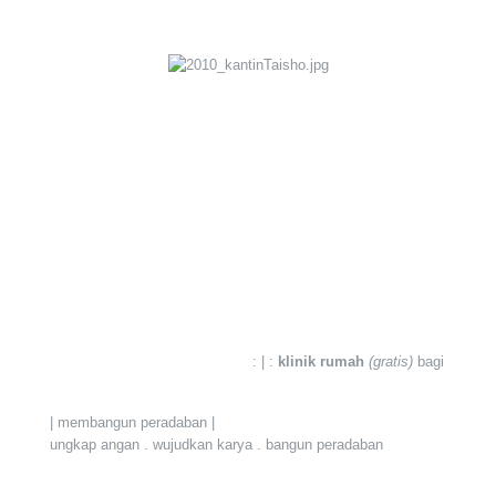
: | :
klinik rumah
(gratis)
bagi masyara
| membangun peradaban |
ungkap angan . wujudkan karya . bangun peradaban