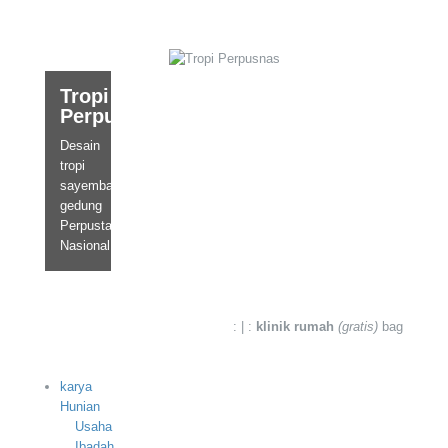
Tropi
Perpusnas
Desain
tropi
sayembara
gedung
Perpustakaan
Nasional
: | :
klinik rumah
(gratis)
bagi masyar
karya
Hunian
Usaha
Ibadah