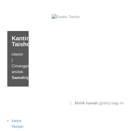
Kantin
Taisho
interior
|
Cimanggis
arsitek:
Samidirijono
: | :
klinik rumah
(gratis)
bagi masyar
karya
Hunian