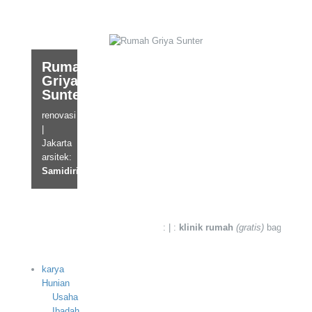
Rumah
Griya
Sunter
renovasi
|
Jakarta
arsitek:
Samidirijono
: | :
klinik rumah
(gratis)
bagi masyar
karya
Hunian
Usaha
Ibadah