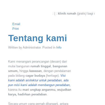
: | :
klinik rumah
(gratis)
bagi masyarak
Email
Print
Tentang kami
Written by Administrator. Posted in
Info
Kami menangani perancangan (desain) dari
mulai bangunan
rumah tinggal
,
bangunan
umum,
hingga
kawasan
, dengan pendalaman
pada bidang
cagar budaya
(heritage).
Visi
kami adalah arsitektur untuk peradaban, ada
pun misi kami adalah membangun peradaban,
karena itu
mari ungkap anganmu, wujudkan
karya, hadirkan peradaban
.
Secara umum yang pernah ditangani, antara